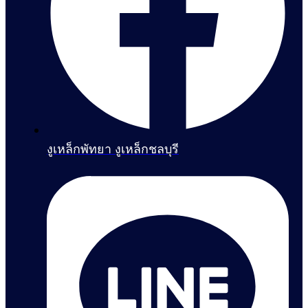
งูเหล็กพัทยา งูเหล็กชลบุรี