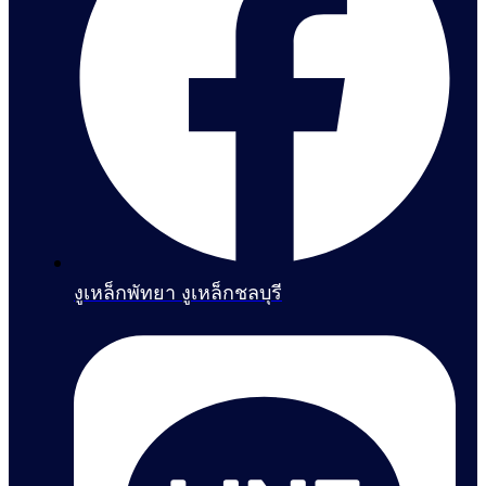
งูเหล็กพัทยา งูเหล็กชลบุรี